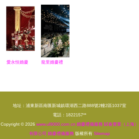
禮服務 以
務電子商務
婚禮，我也
執子之手，
電子商務為
化 數字化
要選這里！
以中式婚禮
愛啟航，打
浪潮下的甜
——記一場
共譜華章
造專屬婚禮
蜜革命
心動婚慶禮
策劃
儀服務
愛永恒婚慶
龍里婚慶禮
禮儀策劃客
儀服務怎么
照欣賞 | 宮
辦 一站式
殿深處的玫
指南打造完
瑰，情定西
美婚禮
地址：浦東新區南匯新城鎮環湖西二路888號2幢2區1037室
子湖畔
電話：1822157**
Copyright © 2026
www.ul9000.com.cn
婚慶禮儀服務
賦春實業（上海）
有限公司
婚慶禮儀服務
版權所有
Sitemap