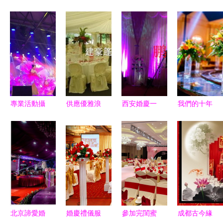
專業活動攝
供應優雅浪
西安婚慶一
我們的十年
像在鄭州會
漫婚禮篷房
站式電子商
電子商務浪
議活動中的
專業生產廠
務解決方案
潮下，WE
價值與選擇
家與婚慶禮
南郊婚禮司
婚禮設計中
儀服務的完
儀與優惠套
心的蛻變與
美結合
餐全攻略
堅守
北京諦愛婚
婚慶禮儀服
參加完閨蜜
成都古今緣