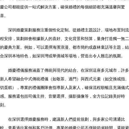
慶公司都能提供一站式解決方案，確保婚禮的每個細節都充滿溫馨與驚
喜。
深圳婚慶策劃服務注重個性化定制。從婚禮主題設計、場地布置到流
程安排，策劃師會根據新人的喜好、文化背景和預算，量身打造獨一無二
的慶典方案。例如，可以選擇海濱浪漫、都市簡約或森林童話等主題，結
合深圳本地特色，如深圳灣或華僑城等場地，營造出令人難忘的氛圍。
婚慶禮儀服務涵蓋了傳統與現代的結合。在深圳這座多元城市，許多
新人希望融合中式傳統禮儀（如敬茶、過門）與西式元素（如交換戒指、
切蛋糕），專業的禮儀團隊會指導新人及家人，確保流程順暢且充滿儀式
感。服務還包括司儀主持、音樂選擇、攝影攝像等，全方位記錄美好時
刻。
在深圳選擇婚慶服務時，建議新人們提前規劃，與多家公司溝通比
較，查看過往案例和客戶評價。專業的婚慶公司不僅能節省時間，還能避