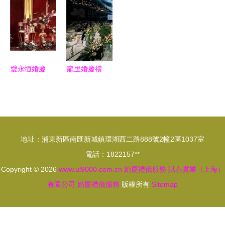
愛啟航，打
浪潮下的甜
——記一場
共譜華章
造專屬婚禮
蜜革命
心動婚慶禮
策劃
儀服務
愛永恒婚慶
龍里婚慶禮
禮儀策劃客
儀服務怎么
照欣賞 | 宮
辦 一站式
殿深處的玫
指南打造完
瑰，情定西
美婚禮
地址：浦東新區南匯新城鎮環湖西二路888號2幢2區1037室
子湖畔
電話：1822157**
Copyright © 2026
www.ul9000.com.cn
婚慶禮儀服務
賦春實業（上海）
有限公司
婚慶禮儀服務
版權所有
Sitemap