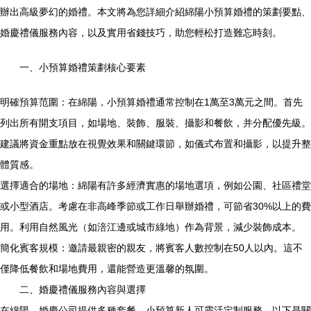
辦出高級夢幻的婚禮。本文將為您詳細介紹綿陽小預算婚禮的策劃要點、
婚慶禮儀服務內容，以及實用省錢技巧，助您輕松打造難忘時刻。
一、小預算婚禮策劃核心要素
明確預算范圍：在綿陽，小預算婚禮通常控制在1萬至3萬元之間。首先
列出所有開支項目，如場地、裝飾、服裝、攝影和餐飲，并分配優先級。
建議將資金重點放在視覺效果和關鍵環節，如儀式布置和攝影，以提升整
體質感。
選擇適合的場地：綿陽有許多經濟實惠的場地選項，例如公園、社區禮堂
或小型酒店。考慮在非高峰季節或工作日舉辦婚禮，可節省30%以上的費
用。利用自然風光（如涪江邊或城市綠地）作為背景，減少裝飾成本。
簡化賓客規模：邀請最親密的親友，將賓客人數控制在50人以內。這不
僅降低餐飲和場地費用，還能營造更溫馨的氛圍。
二、婚慶禮儀服務內容與選擇
在綿陽，婚慶公司提供多種套餐，小預算新人可靈活定制服務。以下是關