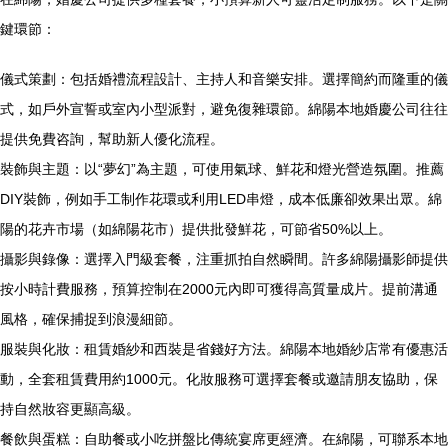
鍵環節：
儀式策劃：包括婚禮流程設計、主持人和音樂安排。選擇簡約而隆重的儀
式，如戶外宣誓或室內小型派對，避免復雜環節。綿陽本地婚慶公司往往
提供免費咨詢，幫助新人優化流程。
裝飾與主題：以“夢幻”為主題，可使用氣球、鮮花和燈光營造氛圍。推薦
DIY裝飾，例如手工制作花環或利用LED串燈，成本低廉卻效果出眾。綿
陽的花卉市場（如綿陽花市）提供批發鮮花，可節省50%以上。
攝影與錄像：選擇入門級套餐，注重抓拍自然瞬間。許多綿陽攝影師提供
按小時計費服務，預算控制在2000元內即可獲得高質量成片。提前溝通
風格，確保捕捉到浪漫細節。
服裝與化妝：租賃婚紗和西裝是省錢好方法。綿陽本地婚紗店常有優惠活
動，全套租賃費用約1000元。化妝服務可選擇套餐或邀請朋友協助，保
持自然妝容更顯高級。
餐飲與蛋糕：自助餐或小吃拼盤比傳統宴席更經濟。在綿陽，可聯系本地