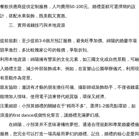
餐飲供應商提供定制服務，人均費用50-100元。婚禮蛋糕可選擇簡約設
計，搭配水果裝飾，既美觀又實惠。
三、實用省錢技巧與本地資源
提前規劃：至少提前3-6個月預訂服務，避免旺季加價。綿陽的婚慶市場
競爭激烈，多比較幾家公司的報價，爭取折扣。
利用本地資源：綿陽擁有豐富的文化元素，如三國文化或自然景觀，可融
入婚禮主題，減少外部裝飾成本。例如，在富樂山公園舉辦儀式，利用現
有景觀作為背景。
親友協助：邀請有才藝的朋友擔任司儀、攝影師或裝飾助手，不僅省錢還
能增加人情味。使用電子請柬替代紙質版，環保又經濟。
注重細節：小預算婚禮的關鍵在于“精而不多”。選擇1-2個亮點環節，如
浪漫的first dance或個性化誓言，讓婚禮充滿夢幻感。
在綿陽，小預算并不意味著犧牲夢想。通過合理規劃和專業婚慶禮儀
服務，您完全可以打造一場高級而夢幻的婚禮。記住，婚禮的核心是愛與