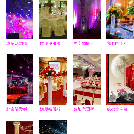
專業活動攝
供應優雅浪
西安婚慶一
我們的十年
像在鄭州會
漫婚禮篷房
站式電子商
電子商務浪
議活動中的
專業生產廠
務解決方案
潮下，WE
價值與選擇
家與婚慶禮
南郊婚禮司
婚禮設計中
儀服務的完
儀與優惠套
心的蛻變與
美結合
餐全攻略
堅守
北京諦愛婚
婚慶禮儀服
參加完閨蜜
成都古今緣
禮服務 以
務電子商務
婚禮，我也
執子之手，
電子商務為
化 數字化
要選這里！
以中式婚禮