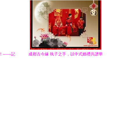
！——記
成都古今緣 執子之手，以中式婚禮共譜華
章