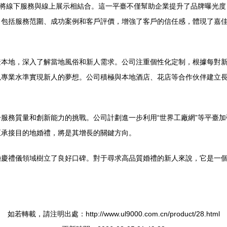
功將線下服務與線上展示相結合。這一平臺不僅幫助企業提升了品牌曝光
，包括服務范圍、成功案例和客戶評價，增強了客戶的信任感，體現了嘉
遼本地，深入了解當地風俗和新人需求。公司注重個性化定制，根據每對
以專業水準實現新人的夢想。公司積極與本地酒店、花店等合作伙伴建立
服務質量和創新能力的挑戰。公司計劃進一步利用“世界工廠網”等平臺
至承接目的地婚禮，將是其增長的關鍵方向。
婚慶禮儀領域樹立了良好口碑。對于尋求高品質婚禮的新人來說，它是一
如若轉載，請注明出處：http://www.ul9000.com.cn/product/28.html