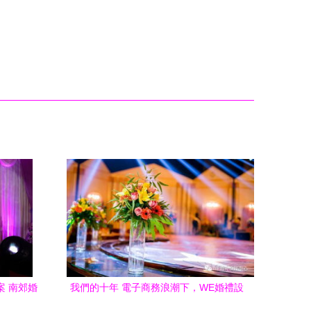
案 南郊婚
我們的十年 電子商務浪潮下，WE婚禮設
略
計中心的蛻變與堅守