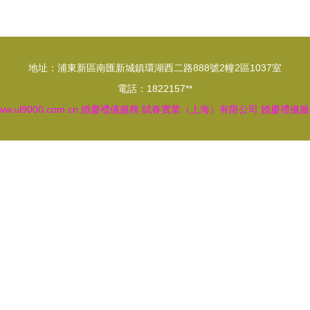
地址：浦東新區南匯新城鎮環湖西二路888號2幢2區1037室
電話：1822157**
ww.ul9000.com.cn
婚慶禮儀服務
賦春實業（上海）有限公司
婚慶禮儀服