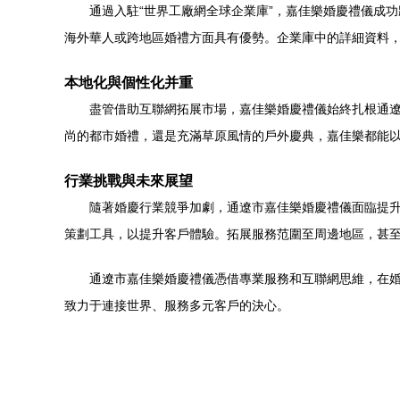
通過入駐“世界工廠網全球企業庫”，嘉佳樂婚慶禮儀成
海外華人或跨地區婚禮方面具有優勢。企業庫中的詳細資料
本地化與個性化并重
盡管借助互聯網拓展市場，嘉佳樂婚慶禮儀始終扎根通
尚的都市婚禮，還是充滿草原風情的戶外慶典，嘉佳樂都能
行業挑戰與未來展望
隨著婚慶行業競爭加劇，通遼市嘉佳樂婚慶禮儀面臨提升
策劃工具，以提升客戶體驗。拓展服務范圍至周邊地區，甚
通遼市嘉佳樂婚慶禮儀憑借專業服務和互聯網思維，在
致力于連接世界、服務多元客戶的決心。