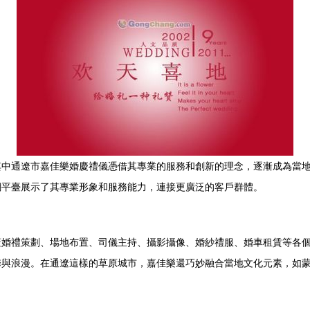
中通遼市嘉佳樂婚慶禮儀憑借其專業的服務和創新的理念，逐漸成為當地
網平臺展示了其專業形象和服務能力，連接更廣泛的客戶群體。
蓋婚禮策劃、場地布置、司儀主持、攝影攝像、婚紗禮服、婚車租賃等各
馨與浪漫。在通遼這樣的草原城市，嘉佳樂還巧妙融合當地文化元素，如