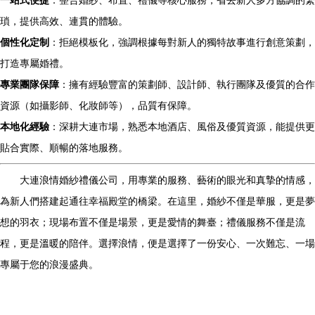
一站式便捷
：整合婚紗、布置、禮儀等核心服務，省去新人多方協調的繁
瑣，提供高效、連貫的體驗。
個性化定制
：拒絕模板化，強調根據每對新人的獨特故事進行創意策劃，
打造專屬婚禮。
專業團隊保障
：擁有經驗豐富的策劃師、設計師、執行團隊及優質的合作
資源（如攝影師、化妝師等），品質有保障。
本地化經驗
：深耕大連市場，熟悉本地酒店、風俗及優質資源，能提供更
貼合實際、順暢的落地服務。
大連浪情婚紗禮儀公司，用專業的服務、藝術的眼光和真摯的情感，
為新人們搭建起通往幸福殿堂的橋梁。在這里，婚紗不僅是華服，更是夢
想的羽衣；現場布置不僅是場景，更是愛情的舞臺；禮儀服務不僅是流
程，更是溫暖的陪伴。選擇浪情，便是選擇了一份安心、一次難忘、一場
專屬于您的浪漫盛典。