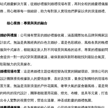
站式婚慶解決方案，從婚紗禮服到婚禮現場布置，再到全程的婚慶禮儀服
務，用心雕琢每一個細節，助力每對新人實現他們夢寐以求的浪漫婚禮。
核心業務：專業與美的融合
婚紗與禮服
：公司擁有豐富的婚紗禮服收藏，涵蓋國際知名品牌與獨家設
計款式。無論是典雅經典的白色主婚紗，還是色彩繽紛、風格各異的晚禮
服與中式嫁衣，都能滿足新人對不同場景與風格的追求。專業的禮服顧問
會提供一對一的試穿與選購建議，確保新娘與新郎都能找到最貼合氣質、
彰顯魅力的完美嫁衣。
婚禮現場布置
：這是將婚禮主題從構想變為現實的關鍵環節。浪情公司的
設計團隊擅長根據新人的愛情故事、喜好及預算，量身定制獨特的現場布
置方案。無論是清新浪漫的戶外花園風、奢華大氣的宴會廳風格，還是簡
約時尚的現代設計，團隊都能運用花藝、燈光、布幔、道具等元素，打造
出令人驚艷的視覺空間，營造出溫馨、神圣或歡慶的婚禮氛圍。
婚慶禮儀服務
：作為服務的核心延伸，公司提供完整的禮儀策劃與執行。