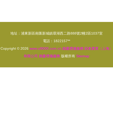
店全方位指
源碼】打造
南 服務、
專屬婚慶電
策劃、花車
商平臺 產
與價格詳情
品參考與開
地址：浦東新區南匯新城鎮環湖西二路888號2幢2區1037室
發指南
電話：1822157**
Copyright © 2026
www.ul9000.com.cn
婚慶禮儀服務
賦春實業（上海）
有限公司
婚慶禮儀服務
版權所有
Sitemap