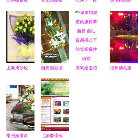
新蔡婚慶龍
合肥婚慶禮
石河子一世
孫濤精英團
翔婚典 您
儀全攻略
情緣婚慶服
隊 打造山
的專屬婚禮
注意事項與
務社 一站
東省婚慶禮
夢想規劃師
優質商家服
式主題婚禮
儀服務的電
務推薦
解決方案
商新篇章
上海川沙玫
西安攝影攝
廣東婚慶禮
福州赫柏婚
瑰專遞 一
像服務黃頁
儀服務業新
慶禮儀慶典
往情深系
的電子商務
篇 自助貿
公司 一站
列，為婚慶
化轉型與發
易模式下的
式婚禮慶典
添彩
展
專業揭牌儀
服務的卓越
式
品牌
常州婚慶名
【婚慶禮儀