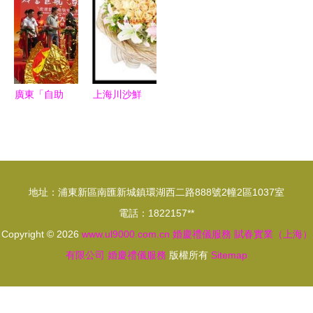
婚禮現場調
專業婚慶禮
務平臺產品
的極致美學
研
儀典范
中心全解析
廣東「自助
上海川沙鮮
貿易」婚慶
花店｜心語
禮儀服務揭
花店 — 玫
牌儀式圓滿
瑰花專賣與
舉行
婚慶禮儀服
地址：浦東新區南匯新城鎮環湖西二路888號2幢2區1037室
務詳解
電話：1822157**
Copyright © 2026
www.ul9000.com.cn
婚慶禮儀服務
賦春實業（上海）
有限公司
婚慶禮儀服務
版權所有
Sitemap