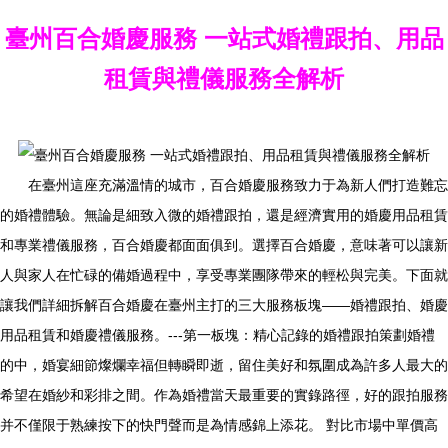
臺州百合婚慶服務 一站式婚禮跟拍、用品
租賃與禮儀服務全解析
在臺州這座充滿溫情的城市，百合婚慶服務致力于為新人們打造難忘
的婚禮體驗。無論是細致入微的婚禮跟拍，還是經濟實用的婚慶用品租賃
和專業禮儀服務，百合婚慶都面面俱到。選擇百合婚慶，意味著可以讓新
人與家人在忙碌的備婚過程中，享受專業團隊帶來的輕松與完美。下面就
讓我們詳細拆解百合婚慶在臺州主打的三大服務板塊——婚禮跟拍、婚慶
用品租賃和婚慶禮儀服務。---第一板塊：精心記錄的婚禮跟拍策劃婚禮
的中，婚宴細節燦爛幸福但轉瞬即逝，留住美好和氛圍成為許多人最大的
希望在婚紗和彩排之間。作為婚禮當天最重要的實錄路徑，好的跟拍服務
并不僅限于熟練按下的快門聲而是為情感錦上添花。 對比市場中單價高