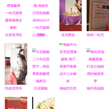
太原迎澤區
心之所向，
名流聚金
龍崗一站式
浪漫一生禮
情之所儀
茂，天地鑄
活動租賃服
儀慶典 一
揭秘長沙安
良緣——金
務 舞臺燈
站式婚禮慶
啦婚慶的
茂婚禮掠影
光、音響、
典服務全解
Wed114一
紀實
展架、背景
析
站式服務體
拱門、帳篷
驗
桌椅租賃及
婚慶禮儀
民政管理系
百花園藝
無錫市百世
臻尚高端婚
赴花海閣婚
二十年品質
菩提禮儀服
慶禮儀 打
禮策劃公司
堅守，締造
務 電子商
造云端婚禮